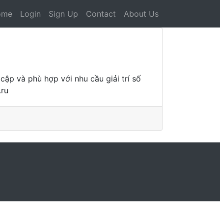
ome
Login
Sign Up
Contact
About Us
ập và phù hợp với nhu cầu giải trí số
.ru