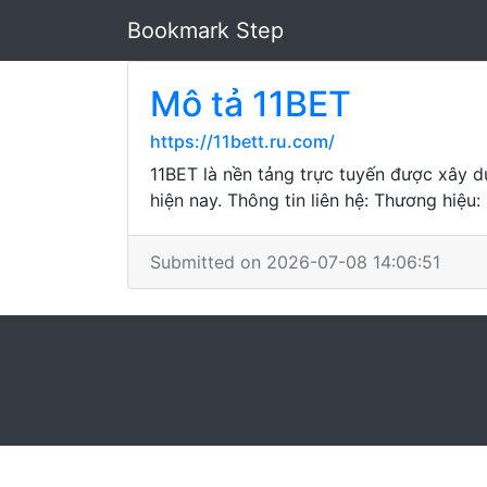
Bookmark Step
Mô tả 11BET
https://11bett.ru.com/
11BET là nền tảng trực tuyến được xây d
hiện nay. Thông tin liên hệ: Thương hiệu:
Submitted on 2026-07-08 14:06:51